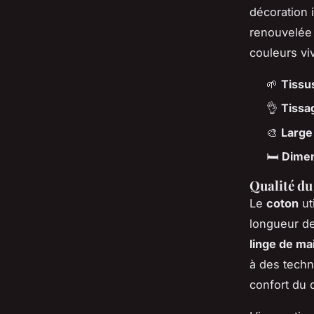
décoration 
renouvelée 
couleurs vi
🌱
Tissu
👌
Tissa
🎨
Large 
🛏️
Dimen
Qualité du
Le
coton
ut
longueur de
linge de ma
à des techn
confort du 