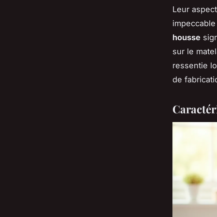
Leur aspec
impeccable 
housse
sign
sur le mate
ressentie l
de fabricat
Caractér