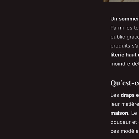
Un
sommeil
Parmi les t
public grâc
produits s’
literie hau
moindre dét
Qu’est-ce
Les
draps 
leur matièr
maison
. Le
douceur et 
ces modèles