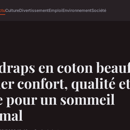
ctu
Culture
Divertissement
Emploi
Environnement
Société
draps en coton beau
lier confort, qualité e
le pour un sommeil
imal