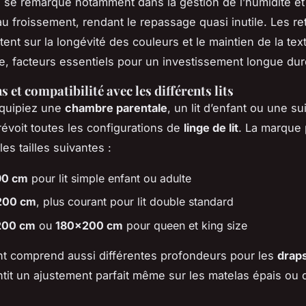
n se remarque notamment dans la gestion de l’humidité et
au froissement, rendant le repassage quasi inutile. Les re
stent sur la longévité des couleurs et le maintien de la te
e, facteurs essentiels pour un investissement longue dur
et compatibilité avec les différents lits
quipiez une
chambre parentale
, un lit d’enfant ou une su
évoit toutes les configurations de
linge de lit
. La marque
es tailles suivantes :
90 cm
pour lit simple enfant ou adulte
200 cm
, plus courant pour lit double standard
200 cm
ou
180x200 cm
pour queen et king size
nt comprend aussi différentes profondeurs pour les
drap
ntit un ajustement parfait même sur les matelas épais ou 