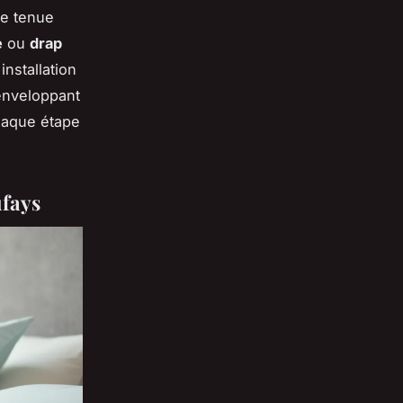
e tenue
e
ou
drap
nstallation
 enveloppant
chaque étape
ufays