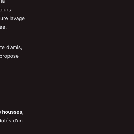
 la
tours
xture lavage
ée.
ite d’amis,
 propose
s housses
,
dotés d’un