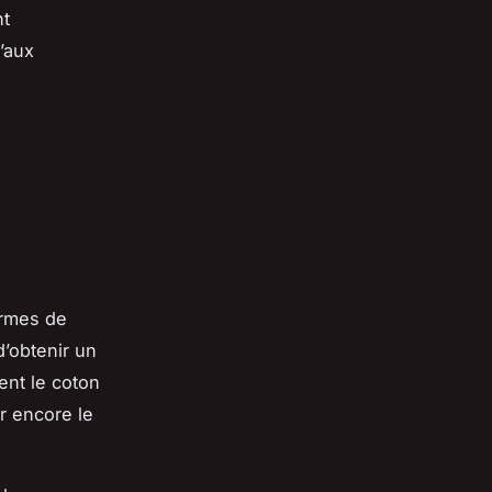
nt
’aux
ermes de
d’obtenir un
ent le coton
r encore le