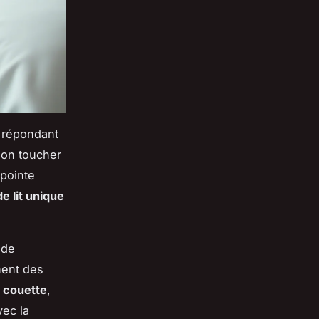
 répondant
son toucher
 pointe
de lit unique
 de
nent des
 couette
,
vec la