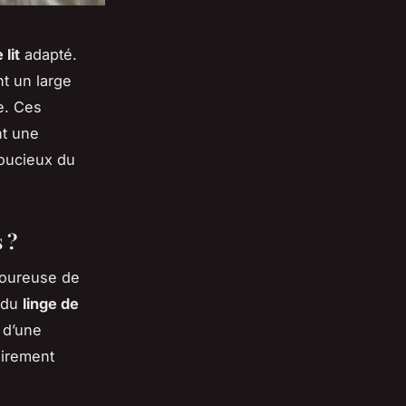
 lit
adapté.
t un large
e. Ces
nt une
soucieux du
 ?
igoureuse de
n du
linge de
t d’une
airement