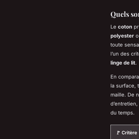
Quels son
Le
coton
pr
polyester
ou
toute sensa
l’un des cr
linge de lit
.
En compara
la surface,
maille. De 
d’entretien,
du temps.
🚩 Critère