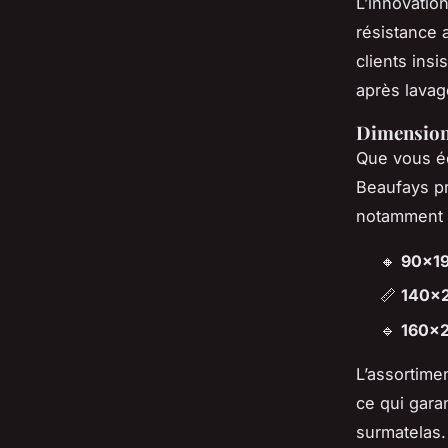
L’innovatio
résistance 
clients insi
après lavag
Dimensions 
Que vous é
Beaufays pr
notamment l
🔸
90x1
📏
140x
🔹
160x
L’assortime
ce qui gara
surmatelas.