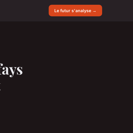
Le futur s'analyse →
fays
t