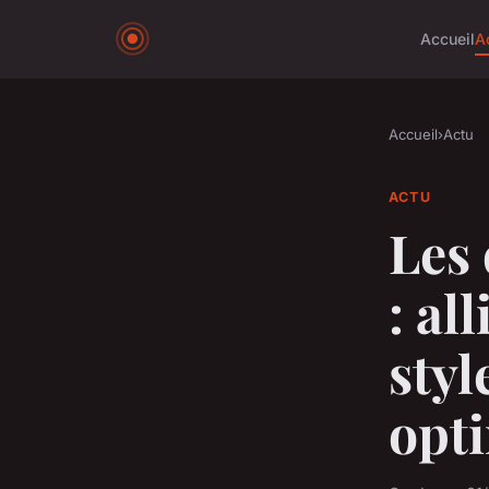
Accueil
A
Accueil
›
Actu
ACTU
Les 
: al
sty
opt