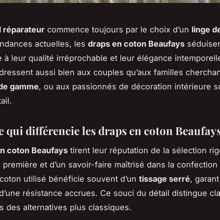
 réparateur
commence toujours par le choix d’un
linge de
endances actuelles, les
draps en coton Beaufays
séduisen
e à leur qualité irréprochable et leur élégance intemporell
adressent aussi bien aux couples qu’aux familles chercha
t de gamme
, ou aux passionnés de décoration intérieure 
ail.
 qui différencie les draps en coton Beaufays
en coton Beaufays
tirent leur réputation de la sélection r
e première et d’un savoir-faire maîtrisé dans la confectio
 coton utilisé bénéficie souvent d’un
tissage serré
, garan
d’une résistance accrues. Ce souci du détail distingue cl
 des alternatives plus classiques.