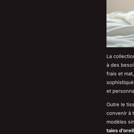
La collecti
à des besoi
frais et mat
sophistiqu
et personna
Outre le ti
convenir à
modèles si
taies d’oreil