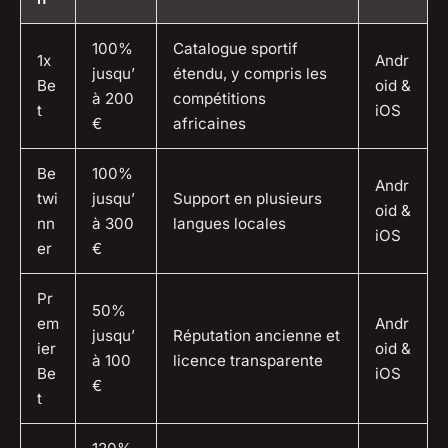
100%
Catalogue sportif
1x
Andr
jusqu’
étendu, y compris les
Be
oid &
à 200
compétitions
t
iOS
€
africaines
Be
100%
Andr
twi
jusqu’
Support en plusieurs
oid &
nn
à 300
langues locales
iOS
er
€
Pr
50%
em
Andr
jusqu’
Réputation ancienne et
ier
oid &
à 100
licence transparente
Be
iOS
€
t