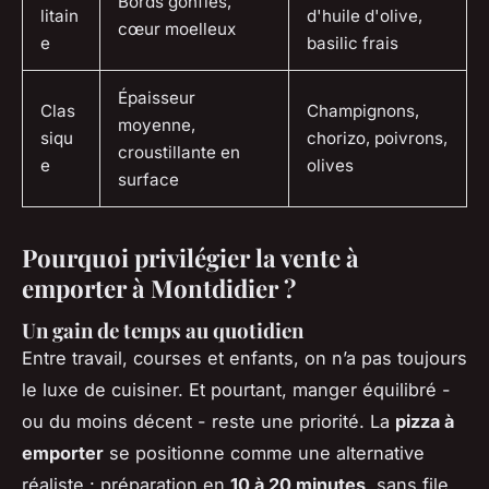
Bords gonflés,
litain
d'huile d'olive,
cœur moelleux
e
basilic frais
Épaisseur
Clas
Champignons,
moyenne,
siqu
chorizo, poivrons,
croustillante en
e
olives
surface
Pourquoi privilégier la vente à
emporter à Montdidier ?
Un gain de temps au quotidien
Entre travail, courses et enfants, on n’a pas toujours
le luxe de cuisiner. Et pourtant, manger équilibré -
ou du moins décent - reste une priorité. La
pizza à
emporter
se positionne comme une alternative
réaliste : préparation en
10 à 20 minutes
, sans file