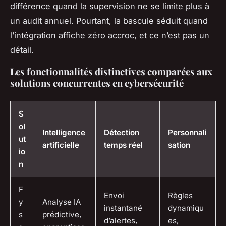
différence quand la supervision ne se limite plus à
un audit annuel
. Pourtant, la bascule séduit quand
l’intégration affiche zéro accroc, et ce n’est pas un
détail.
Les fonctionnalités distinctives comparées aux
solutions concurrentes en cybersécurité
S
ol
Intelligence
Détection
Personnali
ut
artificielle
temps réel
sation
io
n
F
Envoi
Règles
y
Analyse IA
instantané
dynamiqu
s
prédictive,
d’alertes,
es,