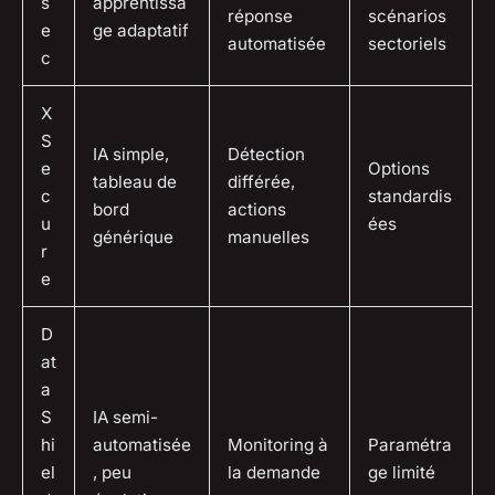
s
apprentissa
réponse
scénarios
e
ge adaptatif
automatisée
sectoriels
c
X
S
IA simple,
Détection
e
Options
tableau de
différée,
c
standardis
bord
actions
u
ées
générique
manuelles
r
e
D
at
a
S
IA semi-
hi
automatisée
Monitoring à
Paramétra
el
, peu
la demande
ge limité