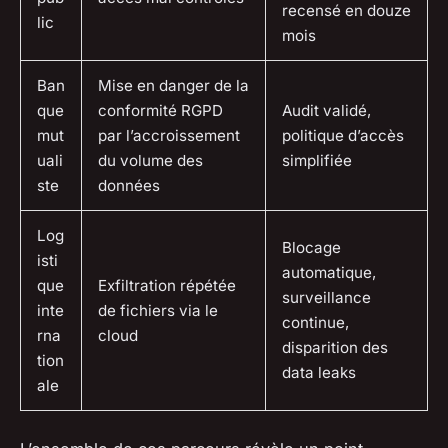
recensé en douze
lic
mois
Ban
Mise en danger de la
que
conformité RGPD
Audit validé,
mut
par l’accroissement
politique d’accès
uali
du volume des
simplifiée
ste
données
Log
Blocage
isti
automatique,
que
Exfiltration répétée
surveillance
inte
de fichiers via le
continue,
rna
cloud
disparition des
tion
data leaks
ale