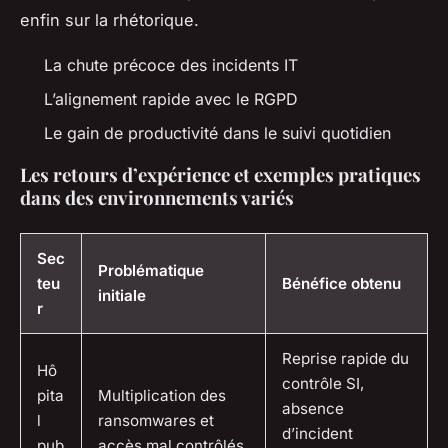
enfin sur la rhétorique
.
La chute précoce des incidents IT
L’alignement rapide avec le RGPD
Le gain de productivité dans le suivi quotidien
Les retours d’expérience et exemples pratiques
dans des environnements variés
Sec
Problématique
teu
Bénéfice obtenu
initiale
r
Reprise rapide du
Hô
contrôle SI,
pita
Multiplication des
absence
l
ransomwares et
d’incident
pub
accès mal contrôlés